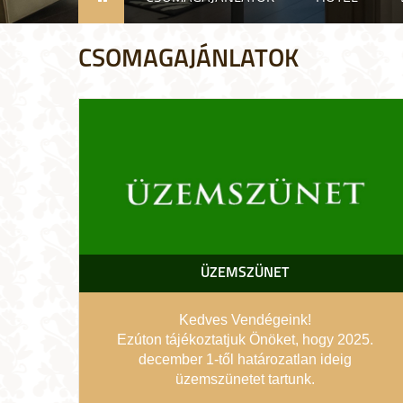
CSOMAGAJÁNLATOK
ÜZEMSZÜNET
Kedves Vendégeink!
Ezúton tájékoztatjuk Önöket, hogy 2025.
december 1-től határozatlan ideig
üzemszünetet tartunk.
Szíves megértésüket köszönjük! Találkozunk