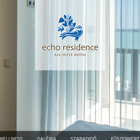
WELLNESS
GALÉRIA
SZABADIDŐ
FŰSZERKERT