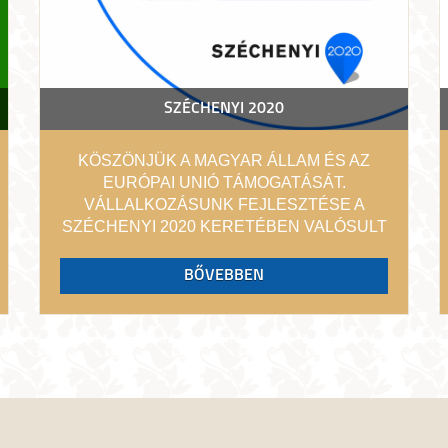
SZÉCHENYI 2020
KÖSZÖNJÜK A MAGYAR ÁLLAM ÉS AZ
EURÓPAI UNIÓ TÁMOGATÁSÁT.
VÁLLALKOZÁSUNK FEJLESZTÉSE A
SZÉCHENYI 2020 KERETÉBEN VALÓSULT
MEG.
BŐVEBBEN
ECHO VITAL CLUB SZOLGÁLTATÓ KFT.
GINOP-8.3.5-18/B AZONOSÍTÓ JELŰ
MIKRO-, KIS ÉS KÖZÉPVÁLLALKOZÁSOK
TECHNOLÓGIAI KORSZERŰSÍTÉSE CÉLÚ
HITELPROGRAM