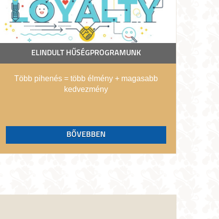
ELINDULT HŰSÉGPROGRAMUNK
Több pihenés = több élmény + magasabb
kedvezmény
BŐVEBBEN