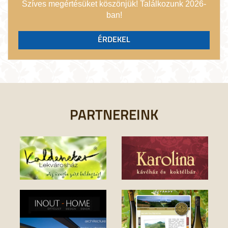
Szíves megértésüket köszönjük! Találkozunk 2026-
ban!
ÉRDEKEL
PARTNEREINK